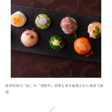
岐阜特産の『鮎』や『飛騨牛』四季を表す厳選された食材で調
理