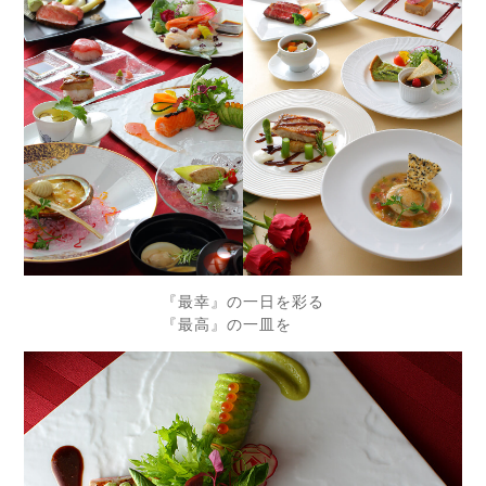
『最幸』の一日を彩る
『最高』の一皿を