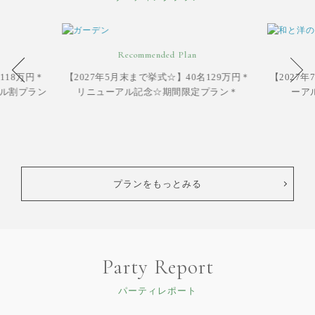
Recommended Plan
118万円＊
【2027年5月末まで挙式☆】40名129万円＊
【2027年
ル割プラン
リニューアル記念☆期間限定プラン＊
ーア
プランをもっとみる
Party Report
パーティレポート