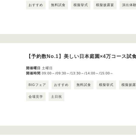
おすすめ
無料試食
模擬挙式
模擬披露宴
演出体
【予約数No.1】美しい日本庭園×4万コース試
開催曜日
土曜日
開催時間
09:00～/09:30～/13:30～/14:00～/15:00～
BIGフェア
おすすめ
無料試食
模擬挙式
模擬披
会場見学
土日祝