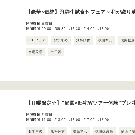
【豪華×伝統】飛騨牛試食付フェア～和が織り
開催曜日
日曜日
開催時間
09:00～/09:30～/13:30～/14:00～/15:00～
BIGフェア
おすすめ
無料試食
模擬挙式
模擬披
会場見学
土日祝
【月曜限定☆】”庭園×邸宅Wツアー体験”プレ
開催曜日
月曜日
開催時間
11:00～/13:00～/15:00～/17:00～/18:00～
おすすめ
無料試食
模擬挙式
模擬披露宴
演出体