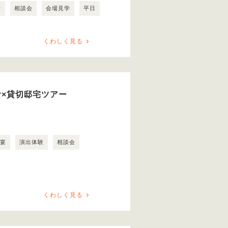
験
相談会
会場見学
平日
くわしく見る
食×貸切邸宅ツアー
露宴
演出体験
相談会
くわしく見る