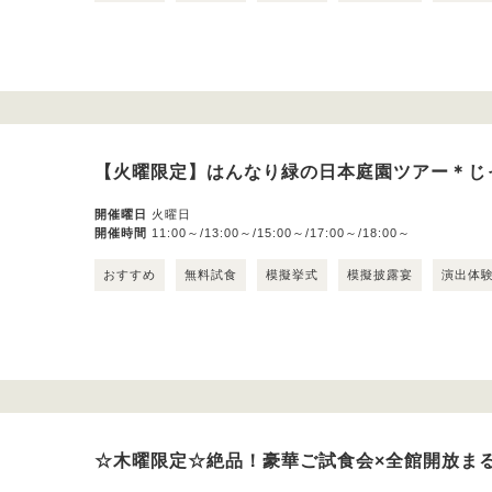
【火曜限定】はんなり緑の日本庭園ツアー＊じ
開催曜日
火曜日
開催時間
11:00～/13:00～/15:00～/17:00～/18:00～
おすすめ
無料試食
模擬挙式
模擬披露宴
演出体
☆木曜限定☆絶品！豪華ご試食会×全館開放ま