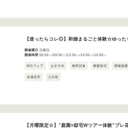
【迷ったらコレ◎】和婚まるごと体験☆ゆった
開催曜日
日曜日
開催時間
09:00～/09:30～/13:30～/14:00～/15:00～
BIGフェア
おすすめ
無料試食
模擬挙式
模擬披
会場見学
土日祝
【月曜限定☆】”庭園×邸宅Wツアー体験”プレ